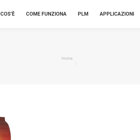
COS’È
COME FUNZIONA
PLM
APPLICAZIONI
COS’È
COME FUNZIONA
PLM
APPLICAZIONI
Tu sei qui:
Home